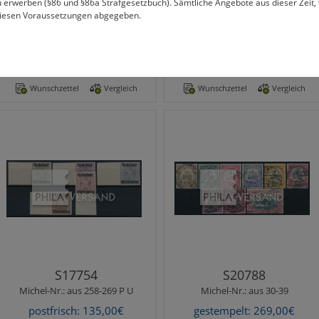
 erwerben (§86 und §86a Strafgesetzbuch). Sämtliche Angebote aus dieser Zeit
diesen Voraussetzungen abgegeben.
S25760
S23972
Michel-Nr.:
aus 242-248 R (5)
Michel-Nr.:
aus 2434-3424 (4)
postfrisch: 52,50€
gestempelt: 279,00€
Wunschzettel
Vergleich
Wunschzettel
Vergleich
Michel-Nr.:
aus 258-269 P U
Michel-Nr.:
aus 30-39
Ziffern 1919 - alle
Merkmale:
geprüft
ungezähnten Probedrucke
aus der Markenserie mit
Kaiseryacht 1905/1920 - sehr
Aufdruck, jeweils einwandfr..
gute gestemplete Erhaltung
im " kompletten Satz "
(selbstrverständlich ..
S17754
S20788
Michel-Nr.:
aus 258-269 P U
Michel-Nr.:
aus 30-39
postfrisch: 135,00€
gestempelt: 269,00€