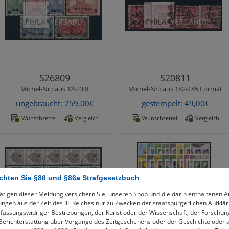
Merkmale:
Fotoattest /
Reichspost 1902-1904 - alle
Befund
Wertstufen mit guter
Aufdrucktype II,
Wappen + Aufdruck 1923 -
ausgezeichnete
Marken mit starken
ungebrauchte Erhalt..
Formatschwankungen, für
jedes Stück ein
entsprechender B..
S26809
S20811
Michel-Nr.:
aus 12-23 II
Michel-Nr.:
aus 182-185 Format
ungebraucht: 259,00€
gestempelt: 49,00€
Wunschzettel
Vergleich
Wunschzettel
Vergleich
Michel-Nr.:
aus 242-248 R (5)
Michel-Nr.:
aus 2434-3424 (4)
Bauwerke 1964 - kleine
Blumen 2005/2018 - alle im
Bauwerke einwandfrei
genannten Zeitraum
achten Sie §86 und §86a Strafgesetzbuch
postfrisch in Fünferstreifen
verausgabten Marken aus
mit rückseitigen
der Blumenserie in
ätigen dieser Meldung versichern Sie, unseren Shop und die darin enthaltenen 
Zählnummer..
nassklebend..
ngen aus der Zeit des III. Reiches nur zu Zwecken der staatsbürgerlichen Aufklä
fassungswidriger Bestrebungen, der Kunst oder der Wissenschaft, der Forschun
 Berichterstattung über Vorgänge des Zeitgeschehens oder der Geschichte oder 