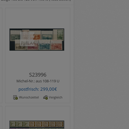
Michel-Nr.:
aus 108-119 U
Landschaften 1926 - seltene
ungezähnte Varianten, teils
vom Bogenrand oder Steg
und einwandfrei post..
S23996
Michel-Nr.:
aus 108-119 U
postfrisch: 299,00€
Wunschzettel
Vergleich
Michel-Nr.:
aus 199-210 R (5)
Bedeutende Deutsche 1961 -