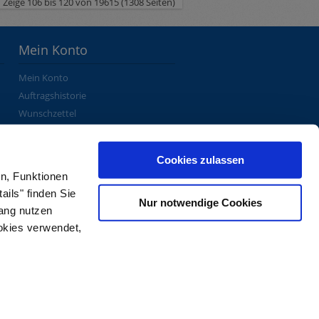
Zeige 106 bis 120 von 19615 (1308 Seiten)
Mein Konto
Mein Konto
Auftragshistorie
Wunschzettel
Newsletter
Cookies zulassen
n, Funktionen
ails" finden Sie
Nur notwendige Cookies
fang nutzen
ookies verwendet,