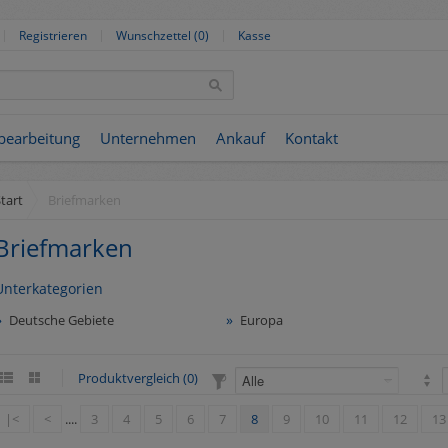
Registrieren
Wunschzettel (0)
Kasse
nbearbeitung
Unternehmen
Ankauf
Kontakt
tart
Briefmarken
Briefmarken
Unterkategorien
Deutsche Gebiete
Europa
Produktvergleich (0)
|<
<
....
3
4
5
6
7
8
9
10
11
12
13