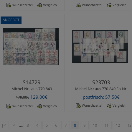
Wunschzettel
Vergleich
Wunschzettel
Vergleich
ANGEBOT
Michel-Nr.:
aus 770-849
Michel-Nr.:
aus 770-849 Fo-
Merkmale:
Fotoattest /
Nr.
Befund
Frauen 1986/1989 -
komplette Ausgabe
Frauen 1986/1989 -
einheitlich aus der rechten
komplette Ausgabe in
unteren Bogenecke mit
Viererblocks mit
Formnummern, ..
Tagesstempeln aus Berlin !!,
teils Ersttag,..
S14729
S23703
Michel-Nr.:
aus 770-849
Michel-Nr.:
aus 770-849 Fo-Nr.
129,00€
postfrisch: 57,50€
179,00€
Wunschzettel
Vergleich
Wunschzettel
Vergleich
|<
<
....
3
4
5
6
7
8
9
10
11
12
13