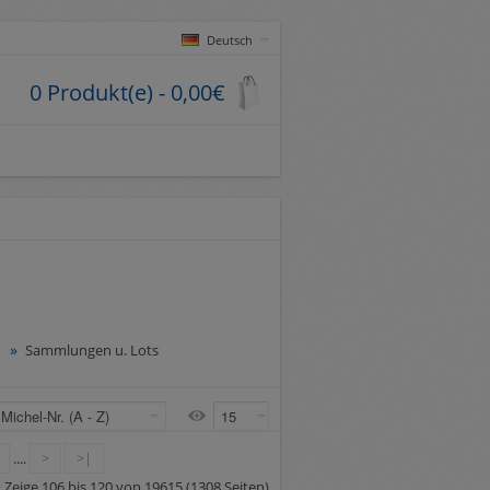
Deutsch
0 Produkt(e) - 0,00€
Sammlungen u. Lots
....
>
>|
Zeige 106 bis 120 von 19615 (1308 Seiten)