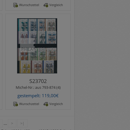
Wunschzettel
Vergleich
Michel-Nr.:
aus 793-874 (4)
Sehenswürdigkeiten
1987/1990 - je im Viererblock
aus der linken oberen
Bogenecke mit Farbstreifen
un..
S23702
Michel-Nr.:
aus 793-874 (4)
gestempelt: 119,00€
Wunschzettel
Vergleich
....
>
>|