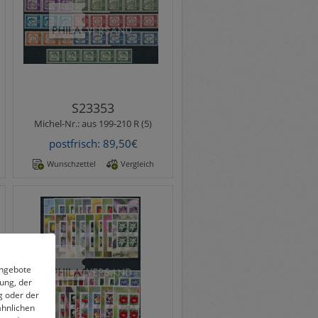
komplette Garnitur
Rollenmarken im
senkrechten Fünferstreifen
mit rücksei..
S23353
Michel-Nr.:
aus 199-210 R (5)
postfrisch: 89,50€
Wunschzettel
Vergleich
Michel-Nr.:
aus 2434-3424 (4)
Blumen 2005/2018 - alle im
genannten Zeitraum
verausgabten Marken aus
der Blumenserie in
Angebote
nassklebend..
rung, der
g oder der
ähnlichen