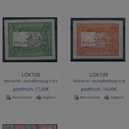
Michel-Nr.:
Aschaffenburg II B
Michel-Nr.:
Aschaffenburg III
x
B
Wiederaufbau 1946 - 10
Wiederaufbau 1946 - 16
Pfennig ungezähnt und
Pfennig ungezähnt und in
einwandfrei postfrisch
einwandfrei postfrischer
mit waagerechtem Wasse..
Erhaltung ..
LOK108
LOK109
Michel-Nr.:
Aschaffenburg II B x
Michel-Nr.:
Aschaffenburg III B
postfrisch: 17,50€
postfrisch: 14,00€
Wunschzettel
Vergleich
Wunschzettel
Vergleich
Michel-Nr.:
aus 12-23 II
Michel-Nr.:
aus 182-185
Merkmale:
geprüft
Format