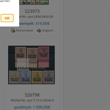
, werden
S23973
Michel-Nr.:
aus 2434-3424 (4)
OK
gestempelt: 319,00€
Wunschzettel
Vergleich
Michel-Nr.:
aus 7-15 II (ohne 9
Merkmale:
geprüft
Reichspost 1903 - amtlich
nicht ausgegebene Marken
mit Aufdruck in Type II (fetter
Aufdruck), einwan..
S26798
Michel-Nr.:
aus 7-15 II (ohne 9
postfrisch: 1.590,00€