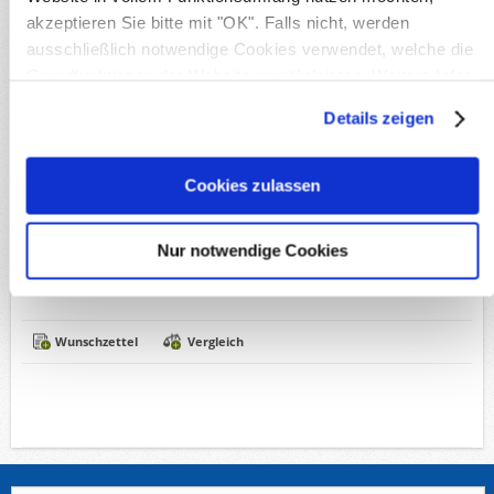
akzeptieren Sie bitte mit "OK". Falls nicht, werden
Verfügbare Optionen
ausschließlich notwendige Cookies verwendet, welche die
Grundfunktionen der Website gewährleisten. Weitere Infos
*
Erhaltung:
finden Sie in unserer
Datenschutzerklärung
.
Details zeigen
3,25€
Cookies zulassen
Versandkosten
Inkl. MwSt, zzgl.
Nur notwendige Cookies
Wunschzettel
Vergleich