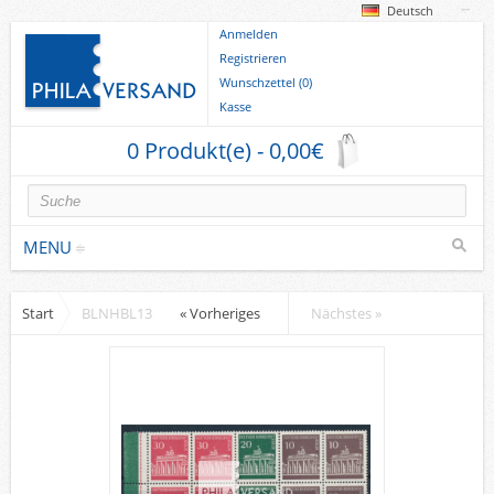
Deutsch
Anmelden
Registrieren
Wunschzettel (0)
Kasse
0 Produkt(e) - 0,00€
MENU
Start
BLNHBL13
« Vorheriges
Nächstes »
Briefmarken
Deutsche Gebiete
Europa
Sammlungen u. Lots
Briefe