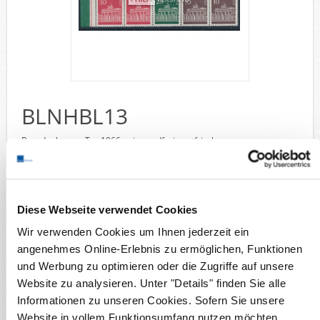
Deutsche Gebiete
Europa
Flugpost
Sammlungen u. Lots
Fehllistenbearbeitung
BLNHBL13
Unternehmen
Wunschzettel
Ankauf
Vergleich
Barndenburger Tor 1966 - einwandfrei postfrisch
Kontakt
Sammelgebiete
Briefmarken
Deutsche Gebiete
Diese Webseite verwendet Cookies
Berlin Heftchenblätter
Wir verwenden Cookies um Ihnen jederzeit ein
Details
angenehmes Online-Erlebnis zu ermöglichen, Funktionen
Verfügbarkeit:
1
und Werbung zu optimieren oder die Zugriffe auf unsere
Produktnr.:
BLNHBL13
Website zu analysieren. Unter "Details" finden Sie alle
Michel-Nr.:
13
Informationen zu unseren Cookies. Sofern Sie unsere
Lieferzeit:
Innerhalb von 5 Werktagen
Website in vollem Funktionsumfang nutzen möchten,