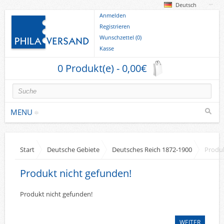
Deutsch
Anmelden
Registrieren
Wunschzettel (0)
Kasse
0 Produkt(e) - 0,00€
MENU
Briefmarken
Start
Deutsche Gebiete
Deutsches Reich 1872-1900
Produk
Deutsche Gebiete
Produkt nicht gefunden!
Europa
Sammlungen u. Lots
Produkt nicht gefunden!
Briefe
WEITER