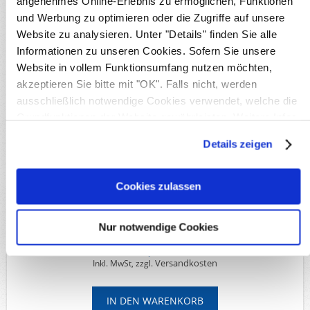
angenehmes Online-Erlebnis zu ermöglichen, Funktionen
Deutsche Gebiete
und Werbung zu optimieren oder die Zugriffe auf unsere
Deutsche Kolonien DSW
Website zu analysieren. Unter "Details" finden Sie alle
Details
Informationen zu unseren Cookies. Sofern Sie unsere
Website in vollem Funktionsumfang nutzen möchten,
Verfügbarkeit:
1
Originalbild
akzeptieren Sie bitte mit "OK". Falls nicht, werden
Produktnr.:
S21027
ausschließlich notwendige Cookies verwendet, welche die
Michel-Nr.:
Feldpost
Grundfunktionen der Website gewährleisten. Weitere Infos
Lieferzeit:
Innerhalb von 5 Werktagen
finden Sie in unserer
Datenschutzerklärung
.
Details zeigen
Verfügbare Optionen
Cookies zulassen
*
Erhaltung:
Nur notwendige Cookies
89,00€
Versandkosten
Inkl. MwSt, zzgl.