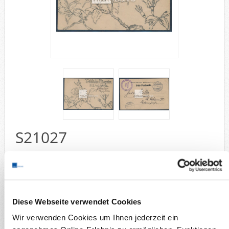
Deutsche Gebiete
Europa
Flugpost
Sammlungen u. Lots
Fehllistenbearbeitung
Unternehmen
Ankauf
Kontakt
S21027
Wunschzettel
Vergleich
Windhuk 1906 - perfekt abgeschlagener Stempel aus Windhuk
3.5.06 mit ebenso perfekt abgeschlagenem Soldatenbriefstempel auf
seltener und offenbar hektographierter Ansichtskarte mit tollem
Motiv " Fröhliche Pfingsten D.S.W. Afrika " gesendet nach St.
Johann (Ankunftstempel), sehr gute Bedarfserhaltung
Diese Webseite verwendet Cookies
Sammelgebiete
Wir verwenden Cookies um Ihnen jederzeit ein
Briefe