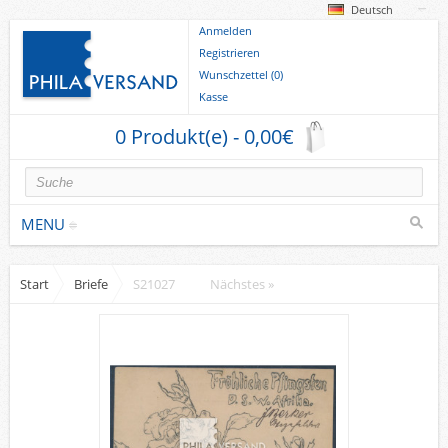
Deutsch
Anmelden
Registrieren
Wunschzettel (0)
Kasse
0 Produkt(e) - 0,00€
MENU
Start
Briefe
S21027
Nächstes »
Briefmarken
Deutsche Gebiete
Europa
Sammlungen u. Lots
Briefe