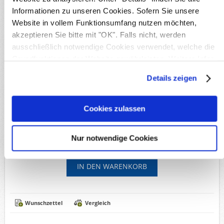
Originalbild
Informationen zu unseren Cookies. Sofern Sie unsere
Produktnr.:
BLNHBL11A
Website in vollem Funktionsumfang nutzen möchten,
Michel-Nr.:
11 A
akzeptieren Sie bitte mit "OK". Falls nicht, werden
Lieferzeit:
Innerhalb von 5 Werktagen
ausschließlich notwendige Cookies verwendet, welche die
Grundfunktionen der Website gewährleisten. Weitere Infos
Verfügbare Optionen
finden Sie in unserer
Datenschutzerklärung
.
Details zeigen
*
Erhaltung:
Cookies zulassen
39,50€
Nur notwendige Cookies
Versandkosten
Inkl. MwSt, zzgl.
Wunschzettel
Vergleich