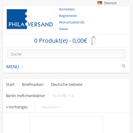
Deutsch
Anmelden
Registrieren
Wunschzettel (0)
Kasse
0 Produkt(e) - 0,00€
MENU
Start
Briefmarken
Deutsche Gebiete
Briefmarken
Berlin Heftchenblätter
BLNHBL11A
Deutsche Gebiete
Europa
« Vorheriges
Nächstes »
Sammlungen u. Lots
Briefe