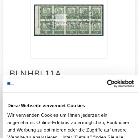
Deutsche Gebiete
Europa
Flugpost
Sammlungen u. Lots
Fehllistenbearbeitung
Unternehmen
Ankauf
Kontakt
BLNHBL11A
Wunschzettel
Vergleich
Dürer 1962 - sehr gute gestempelte Erhaltung
Sammelgebiete
Diese Webseite verwendet Cookies
Briefmarken
Deutsche Gebiete
Wir verwenden Cookies um Ihnen jederzeit ein
Berlin Heftchenblätter
angenehmes Online-Erlebnis zu ermöglichen, Funktionen
Details
und Werbung zu optimieren oder die Zugriffe auf unsere
Verfügbarkeit:
1
Website zu analysieren. Unter "Details" finden Sie alle