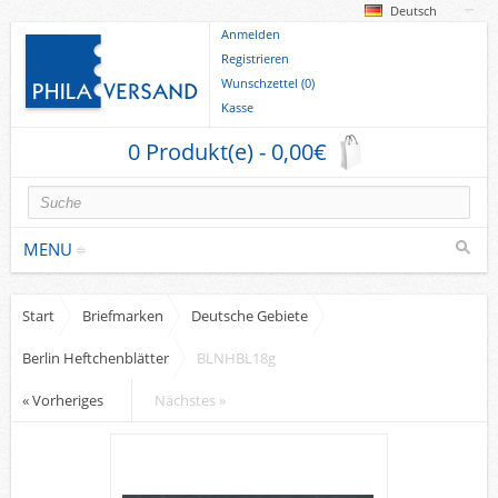
Deutsch
Anmelden
Registrieren
Wunschzettel (0)
Kasse
0 Produkt(e) - 0,00€
MENU
Start
Briefmarken
Deutsche Gebiete
Briefmarken
Berlin Heftchenblätter
BLNHBL18g
Deutsche Gebiete
Europa
« Vorheriges
Nächstes »
Sammlungen u. Lots
Briefe