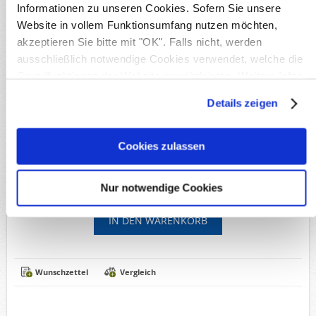
Informationen zu unseren Cookies. Sofern Sie unsere
Produktnr.:
BLNHBL18g
Website in vollem Funktionsumfang nutzen möchten,
Michel-Nr.:
18
Lieferzeit:
Innerhalb von 5 Werktagen
akzeptieren Sie bitte mit "OK". Falls nicht, werden
ausschließlich notwendige Cookies verwendet, welche die
Grundfunktionen der Website gewährleisten. Weitere Infos
Verfügbare Optionen
finden Sie in unserer
Datenschutzerklärung
.
Details zeigen
*
Erhaltung:
Cookies zulassen
5,25€
Versandkosten
Inkl. MwSt, zzgl.
Nur notwendige Cookies
Wunschzettel
Vergleich