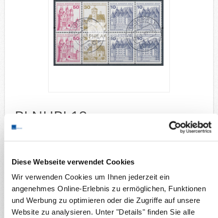
Deutsche Gebiete
Europa
Flugpost
Sammlungen u. Lots
Fehllistenbearbeitung
Unternehmen
Ankauf
Kontakt
BLNHBL18g
Wunschzettel
Vergleich
Burgen + Schlösser 1977 - sauber gestempelt
Sammelgebiete
Diese Webseite verwendet Cookies
Briefmarken
Deutsche Gebiete
Wir verwenden Cookies um Ihnen jederzeit ein
Berlin Heftchenblätter
angenehmes Online-Erlebnis zu ermöglichen, Funktionen
und Werbung zu optimieren oder die Zugriffe auf unsere
Details
Website zu analysieren. Unter "Details" finden Sie alle
Verfügbarkeit:
1