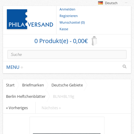
Deutsch
Anmelden
Registrieren
Wunschzettel (0)
Kasse
0 Produkt(e) - 0,00€
MENU
Start
Briefmarken
Deutsche Gebiete
Briefmarken
Berlin Heftchenblätter
BLNHBL19g
Deutsche Gebiete
Europa
« Vorheriges
Nächstes »
Sammlungen u. Lots
Briefe