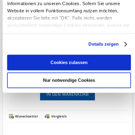
Informationen zu unseren Cookies. Sofern Sie unsere
Produktnr.:
BLNHBL19g
Website in vollem Funktionsumfang nutzen möchten,
Michel-Nr.:
19
Lieferzeit:
Innerhalb von 5 Werktagen
akzeptieren Sie bitte mit "OK". Falls nicht, werden
ausschließlich notwendige Cookies verwendet, welche die
Grundfunktionen der Website gewährleisten. Weitere Infos
Verfügbare Optionen
finden Sie in unserer
Datenschutzerklärung
.
Details zeigen
*
Erhaltung:
Cookies zulassen
3,50€
Versandkosten
Inkl. MwSt, zzgl.
Nur notwendige Cookies
Wunschzettel
Vergleich