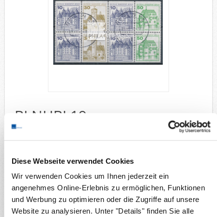
Deutsche Gebiete
Europa
Flugpost
Sammlungen u. Lots
Fehllistenbearbeitung
Unternehmen
Ankauf
Kontakt
BLNHBL19g
Wunschzettel
Vergleich
Burgen + Schlösser 1980 - sauber gestempelt
Sammelgebiete
Diese Webseite verwendet Cookies
Briefmarken
Deutsche Gebiete
Wir verwenden Cookies um Ihnen jederzeit ein
Berlin Heftchenblätter
angenehmes Online-Erlebnis zu ermöglichen, Funktionen
und Werbung zu optimieren oder die Zugriffe auf unsere
Details
Website zu analysieren. Unter "Details" finden Sie alle
Verfügbarkeit:
1