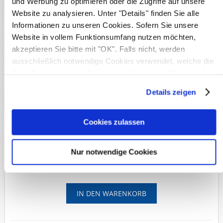
und Werbung zu optimieren oder die Zugriffe auf unsere
Details
Website zu analysieren. Unter "Details" finden Sie alle
Verfügbarkeit:
1
Informationen zu unseren Cookies. Sofern Sie unsere
Originalbild
Produktnr.:
S17922
Website in vollem Funktionsumfang nutzen möchten,
Michel-Nr.:
46 A
akzeptieren Sie bitte mit "OK". Falls nicht, werden
Merkmale:
Fotoattest / Befund
ausschließlich notwendige Cookies verwendet, welche die
Lieferzeit:
Innerhalb von 5 Werktagen
Grundfunktionen der Website gewährleisten. Weitere Infos
finden Sie in unserer
Datenschutzerklärung
.
Details zeigen
Verfügbare Optionen
*
Erhaltung:
Cookies zulassen
93,50€
Nur notwendige Cookies
Versandkosten
Inkl. MwSt, zzgl.