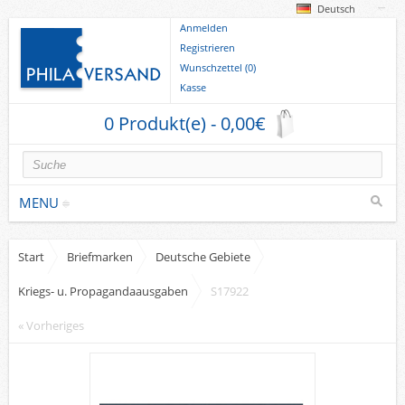
Deutsch
Anmelden
Registrieren
Wunschzettel (0)
Kasse
0 Produkt(e) - 0,00€
MENU
Start
Briefmarken
Deutsche Gebiete
Briefmarken
Kriegs- u. Propagandaausgaben
S17922
Deutsche Gebiete
Europa
« Vorheriges
Sammlungen u. Lots
Briefe