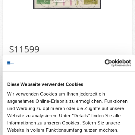
Deutsche Gebiete
Europa
Flugpost
Sammlungen u. Lots
Fehllistenbearbeitung
S11599
Unternehmen
Wunschzettel
Ankauf
Vergleich
Heuss 1955
Kontakt
Sammelgebiete
Briefmarken
Diese Webseite verwendet Cookies
Deutsche Gebiete
Bundesrepublik Zusammendrucke
Wir verwenden Cookies um Ihnen jederzeit ein
angenehmes Online-Erlebnis zu ermöglichen, Funktionen
Details
und Werbung zu optimieren oder die Zugriffe auf unsere
Verfügbarkeit:
Zur Zeit ausverkauft
Website zu analysieren. Unter "Details" finden Sie alle
Originalbild
Informationen zu unseren Cookies. Sofern Sie unsere
Produktnr.:
S11599
Michel-Nr.:
WZ 6
Website in vollem Funktionsumfang nutzen möchten,