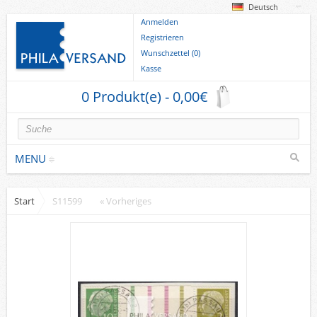
Deutsch
Anmelden
Registrieren
Wunschzettel (0)
Kasse
0 Produkt(e) - 0,00€
MENU
Start
S11599
« Vorheriges
Briefmarken
Deutsche Gebiete
Europa
Sammlungen u. Lots
Briefe