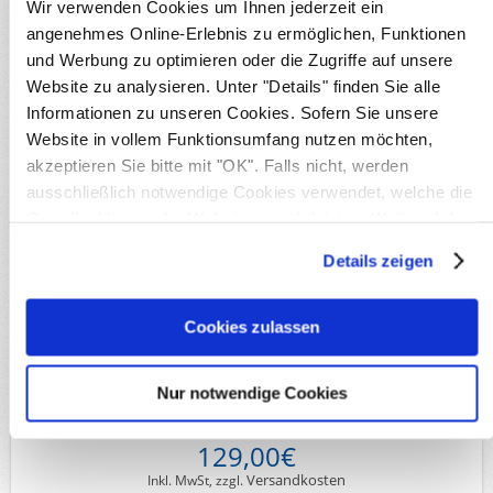
Sammelgebiete
Wir verwenden Cookies um Ihnen jederzeit ein
angenehmes Online-Erlebnis zu ermöglichen, Funktionen
Briefe
Deutsche Gebiete
und Werbung zu optimieren oder die Zugriffe auf unsere
Deutsche Kolonien DNG
Website zu analysieren. Unter "Details" finden Sie alle
Informationen zu unseren Cookies. Sofern Sie unsere
Details
Website in vollem Funktionsumfang nutzen möchten,
Verfügbarkeit:
1
akzeptieren Sie bitte mit "OK". Falls nicht, werden
Originalbild
ausschließlich notwendige Cookies verwendet, welche die
Produktnr.:
S21181c
Michel-Nr.:
8
Grundfunktionen der Website gewährleisten. Weitere Infos
Merkmale:
Fotoattest / Befund
finden Sie in unserer
Datenschutzerklärung
.
Lieferzeit:
Innerhalb von 5 Werktagen
Details zeigen
Verfügbare Optionen
Cookies zulassen
*
Erhaltung:
Nur notwendige Cookies
129,00€
Versandkosten
Inkl. MwSt, zzgl.