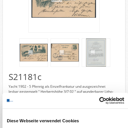
Deutsche Gebiete
Europa
Flugpost
Sammlungen u. Lots
Fehllistenbearbeitung
Unternehmen
Ankauf
Kontakt
S21181c
Wunschzettel
Vergleich
Yacht 1902 - 5 Pfennig als Einzelfrankatur und ausgezeichnet
lesbar gestempelt " Herbertshöhe 3/7 02 " auf wunderbarer Litho-
Ansichtskarte mit tollem Motiv " Gruss aus dem Bismarck-Archipel "
mit Einzelbildern " Eingeborener von Neupommern " und "
Tanzmasken (K. Wilh.-Inseln) " und gesendet mit Kartentext via
Sydney (Transitstempel) nach Plaue (Ankunftstempel), sehr
gute Bedarfserhaltung und mit Attest Steuer, BPP
Diese Webseite verwendet Cookies