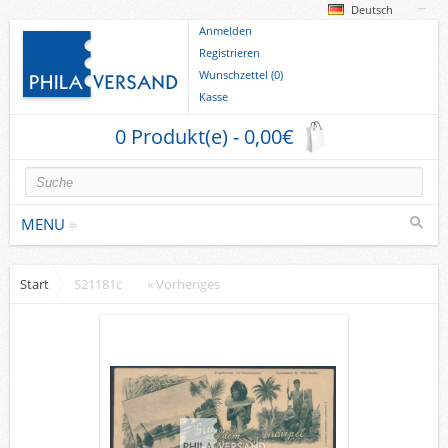
Deutsch
Anmelden
Registrieren
Wunschzettel (0)
Kasse
0 Produkt(e) - 0,00€
MENU
Start
S21181c
« Vorheriges
Briefmarken
Deutsche Gebiete
Europa
Sammlungen u. Lots
Briefe