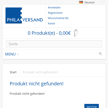
Deutsch
Anmelden
Registrieren
Wunschzettel (0)
Kasse
0 Produkt(e) - 0,00€
MENU
Briefmarken
Start
Produkt nicht gefunden!
Deutsche Gebiete
Produkt nicht gefunden!
Europa
Sammlungen u. Lots
Produkt nicht gefunden!
Briefe
WEITER