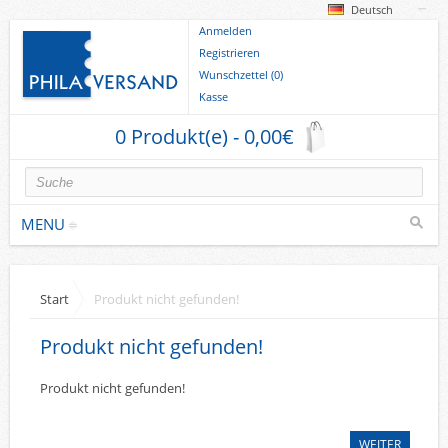
Deutsch
Anmelden
Registrieren
Wunschzettel (0)
Kasse
0 Produkt(e) - 0,00€
MENU
Briefmarken
Start
Produkt nicht gefunden!
Deutsche Gebiete
Produkt nicht gefunden!
Europa
Sammlungen u. Lots
Produkt nicht gefunden!
Briefe
WEITER