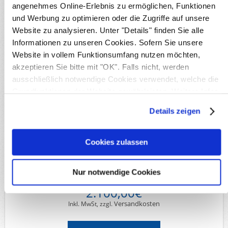
angenehmes Online-Erlebnis zu ermöglichen, Funktionen
Deutsche Gebiete
Deutsches Reich 1901-1923
und Werbung zu optimieren oder die Zugriffe auf unsere
Website zu analysieren. Unter "Details" finden Sie alle
Details
Informationen zu unseren Cookies. Sofern Sie unsere
Verfügbarkeit:
1
Website in vollem Funktionsumfang nutzen möchten,
Originalbild
akzeptieren Sie bitte mit "OK". Falls nicht, werden
Produktnr.:
S27808
ausschließlich notwendige Cookies verwendet, welche die
Michel-Nr.:
81 Z
Merkmale:
Fotoattest / Befund
Grundfunktionen der Website gewährleisten. Weitere Infos
Lieferzeit:
Innerhalb von 5 Werktagen
finden Sie in unserer
Datenschutzerklärung
.
Details zeigen
Verfügbare Optionen
Cookies zulassen
*
Erhaltung:
Nur notwendige Cookies
2.100,00€
Versandkosten
Inkl. MwSt, zzgl.