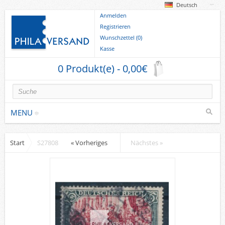
Deutsch
Anmelden
Registrieren
Wunschzettel (0)
Kasse
0 Produkt(e) - 0,00€
MENU
Start
S27808
« Vorheriges
Nächstes »
Briefmarken
Deutsche Gebiete
Europa
Sammlungen u. Lots
Briefe