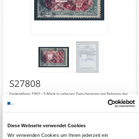
Deutsche Gebiete
Europa
Flugpost
Sammlungen u. Lots
Fehllistenbearbeitung
Unternehmen
Ankauf
Kontakt
S27808
Wunschzettel
Vergleich
Gedenkfeier 1902 - 5 Mark in seltener Zwischentype mit Rahmen der
Michel# 81 und Mittelstück der Michel 66 II in sehr guter
gestempelter Erhaltung, ein wunderbares Bedarfsstück mit zwei
minimal verkürzten Zähnchen und ansonsten in ausgezeichneter
Erhaltung und mit Attest Jäschke-Lantelme, BPP
Diese Webseite verwendet Cookies
Sammelgebiete
Wir verwenden Cookies um Ihnen jederzeit ein
Briefmarken