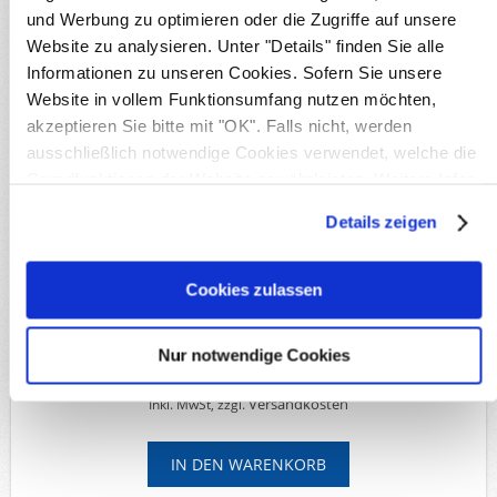
und Werbung zu optimieren oder die Zugriffe auf unsere
Details
Website zu analysieren. Unter "Details" finden Sie alle
Verfügbarkeit:
1
Informationen zu unseren Cookies. Sofern Sie unsere
Originalbild
Website in vollem Funktionsumfang nutzen möchten,
Produktnr.:
S28331
akzeptieren Sie bitte mit "OK". Falls nicht, werden
Michel-Nr.:
Marienwerder 17 x
ausschließlich notwendige Cookies verwendet, welche die
Merkmale:
Fotoattest / Befund
Grundfunktionen der Website gewährleisten. Weitere Infos
Lieferzeit:
Innerhalb von 5 Werktagen
finden Sie in unserer
Datenschutzerklärung
.
Details zeigen
Verfügbare Optionen
*
Erhaltung:
Cookies zulassen
Nur notwendige Cookies
679,00€
Versandkosten
Inkl. MwSt, zzgl.