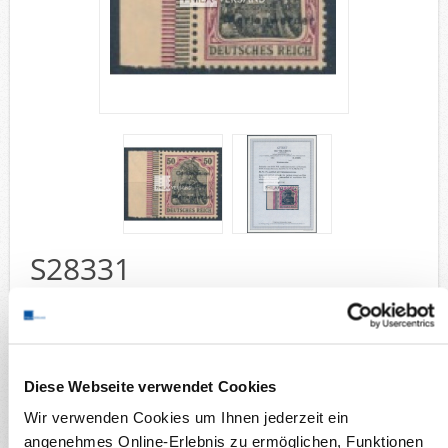
Deutsche Gebiete
Europa
Flugpost
Sammlungen u. Lots
Fehllistenbearbeitung
Unternehmen
Ankauf
Kontakt
S28331
Wunschzettel
Vergleich
Aufdruck 1920 - 50 Pfennig als immer gesuchte Marke im
Plattendruck mit ungefaltetem Bogenrand links, einwandfrei
postfrisch und mit Attest Bock, BPP
Sammelgebiete
Diese Webseite verwendet Cookies
Briefmarken
Wir verwenden Cookies um Ihnen jederzeit ein
Deutsche Gebiete
angenehmes Online-Erlebnis zu ermöglichen, Funktionen
Deutsche Abstimmungsgebiete