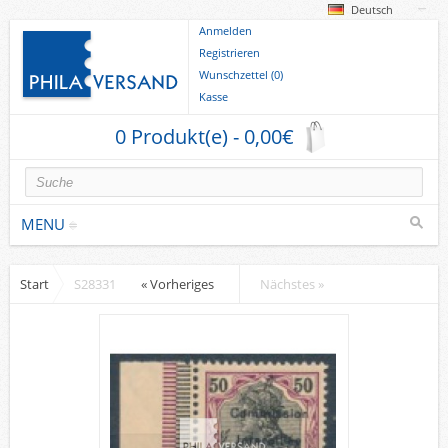
Deutsch
Anmelden
Registrieren
Wunschzettel (0)
Kasse
0 Produkt(e) - 0,00€
MENU
Start
S28331
« Vorheriges
Nächstes »
Briefmarken
Deutsche Gebiete
Europa
Sammlungen u. Lots
Briefe