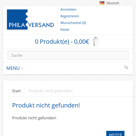
Deutsch
Anmelden
Registrieren
Wunschzettel (0)
Kasse
0 Produkt(e) - 0,00€
MENU
Briefmarken
Start
Produkt nicht gefunden!
Deutsche Gebiete
Produkt nicht gefunden!
Europa
Sammlungen u. Lots
Produkt nicht gefunden!
Briefe
WEITER