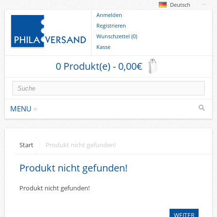
Deutsch
Anmelden
Registrieren
Wunschzettel (0)
Kasse
0 Produkt(e) - 0,00€
MENU
Briefmarken
Start
Produkt nicht gefunden!
Deutsche Gebiete
Produkt nicht gefunden!
Europa
Sammlungen u. Lots
Produkt nicht gefunden!
Briefe
WEITER